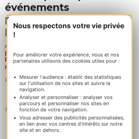
événements
professionnels et grand
Nous respectons votre vie privée
public
!
À partir de 25 personnes, jusqu'à 900
personnes, dans un environnement
Pour améliorer votre expérience, nous et nos
baigné de lumière naturelle et équipé de
partenaires utilisons des cookies utiles pour :
matériel haut de gamme.
Mesurer l'audience : établir des statistiques
En configuration intimiste ou formats d’envergure,
sur l'utilisation de nos sites et suivre la
les
espaces modulables
s'adaptent selon vos
navigation.
besoins :
congrès, conférence, exposition, soirée
Analyser et personnaliser : analyser vos
de gala, séminaire résidentiel
.
parcours et personnaliser nos sites en
Côté logistique
, le site répond aux exigences des
fonction de votre navigation.
organisateurs :
400 places de parking
, un
quai de
Vous adresser des publicités personnalisées,
en lien avec vos centres d'intérêts sur notre
déchargement dédié
, une
connexion wifi haut
site et en dehors.
débit avec prises filaires
, et des
espaces
restauration adaptés à tous les formats
: buffet,