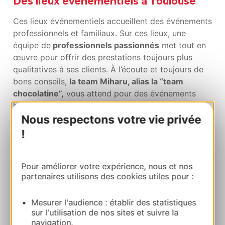
Des lieux événementiels à Toulouse
Ces lieux événementiels accueillent des événements
professionnels et familiaux. Sur ces lieux, une
équipe de
professionnels passionnés
met tout en
œuvre pour offrir des prestations toujours plus
qualitatives à ses clients. À l’écoute et toujours de
bons conseils,
la team Miharu, alias la “team
chocolatine”,
vous attend pour des événements
hauts en couleurs, qui ont du sens.
Nous respectons votre vie privée
Conscients de l’impact environnemental de l’activité
!
événementielle, et soucieux des besoins des clients
face aux changements du secteur et aux enjeux
actuels, Miharu s’est engagé concrètement
pour
Pour améliorer votre expérience, nous et nos
vous, pour ses équipes et pour les générations
partenaires utilisons des cookies utiles pour :
futures
, en obtenant la certification ISO 20121.
Mesurer l'audience : établir des statistiques
sur l'utilisation de nos sites et suivre la
navigation.