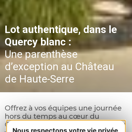
Lot authentique, dans le
Quercy blanc :
Une parenthèse
d’exception au Château
de Haute-Serre
Offrez à vos équipes une journée
hors du temps au cœur du
Château de Haute-Serre, domaine
Nous respectons votre vie privée