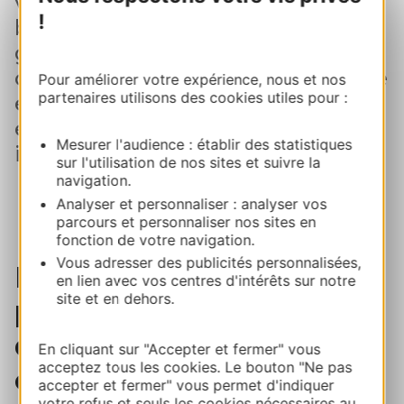
viticole emblématique du Quercy
!
blanc. Entre vignes, patrimoine et
gastronomie, ce lieu d’exception
conjugue authenticité, excellence
Pour améliorer votre expérience, nous et nos
partenaires utilisons des cookies utiles pour :
et art de recevoir pour créer des
événements professionnels
Mesurer l'audience : établir des statistiques
inspirants et fédérateurs.
sur l'utilisation de nos sites et suivre la
navigation.
Analyser et personnaliser : analyser vos
parcours et personnaliser nos sites en
fonction de votre navigation.
Vous adresser des publicités personnalisées,
Nous vous proposons de
en lien avec vos centres d'intérêts sur notre
site et en dehors.
partager des activités
qui favoriseront la
En cliquant sur "Accepter et fermer" vous
acceptez tous les cookies. Le bouton "Ne pas
cohésion de vos
accepter et fermer" vous permet d'indiquer
votre refus et seuls les cookies nécessaires au