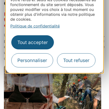
équipes.
fonctionnement du site seront déposés. Vous
pouvez modifier vos choix à tout moment ou
En complément de votre réunion de
obtenir plus d'informations via notre politique
travail dans l’une de nos deux salles
de cookies.
entièrement équipées
Politique de confidentialité
Un
atelier de dégustation de vins
ludique et sensoriel,
pour découvrir les
secrets de nos grands Malbecs
ou
Tout accepter
encore des
activités dynamiques et sportives
comme
une course d’orientation ou une balade en trottinette
dans les vignes.
Personnaliser
Tout refuser