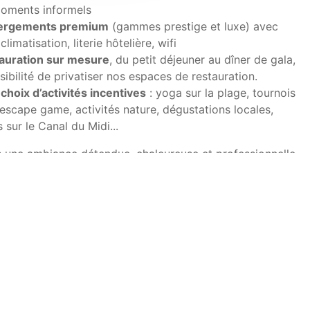
oments informels
ergements premium
(gammes prestige et luxe) avec
climatisation, literie hôtelière, wifi
auration sur mesure
, du petit déjeuner au dîner de gala,
ibilité de privatiser nos espaces de restauration.
 choix d’activités incentives
: yoga sur la plage, tournois
 escape game, activités nature, dégustations locales,
s sur le Canal du Midi...
s une ambiance détendue, chaleureuse et professionnelle,
étail est pensé pour favoriser la cohésion d’équipe, la
t le bien-être des participants
.