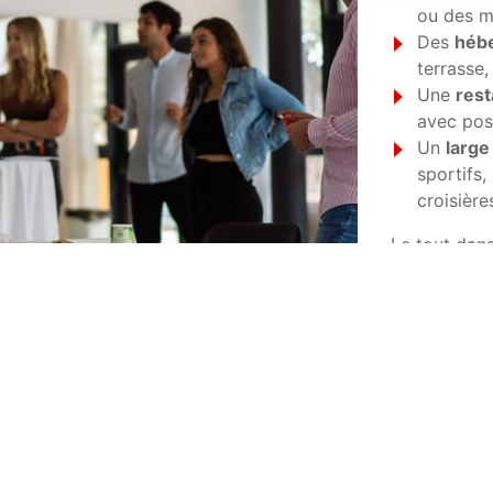
ou des m
Des
héb
terrasse, 
Une
rest
avec poss
Un
large
sportifs,
croisière
Le tout dan
où
chaque d
créativité e
Les Sablons*****