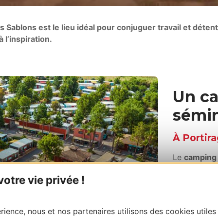
 Sablons est le lieu idéal pour conjuguer travail et déte
l’inspiration.
Un ca
sémin
À Portir
Le
camping 
accueillir 
tre vie privée !
événements
Implanté da
ience, nous et nos partenaires utilisons des cookies utiles
notre domain