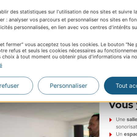
confort et 
détente in
blir des statistiques sur l'utilisation de nos sites et suivre l
er : analyser vos parcours et personnaliser nos sites en fon
Le Campu
cités personnalisées, en lien avec vos centres d'intérêts su
séminair
 et fermer" vous acceptez tous les cookies. Le bouton "Ne 
Cet espace 
tre refus et seuls les cookies nécessaires au fonctionneme
des entrepri
choix à tout moment ou obtenir plus d'informations via not
convivial.
é
refuser
Personnaliser
Tout ac
Vous 
Une
sall
sonorisat
Un
espac