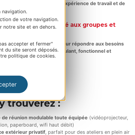
services premium,
pour une expérience de travail et de
comparable.
a navigation.
ction de votre navigation.
s, notre espace dédié aux groupes et
r notre site et en dehors.
es
pas accepter et fermer"
a été entièrement pensé pour répondre aux besoins
nt du site seront déposés.
ses en quête d’un lieu stimulant, fonctionnel et
re politique de cookies.
cepter
y trouverez :
e de réunion modulable toute équipée
(vidéoprojecteur,
ion, paperboard, wifi haut débit)
e extérieur privatif
, parfait pour des ateliers en plein air