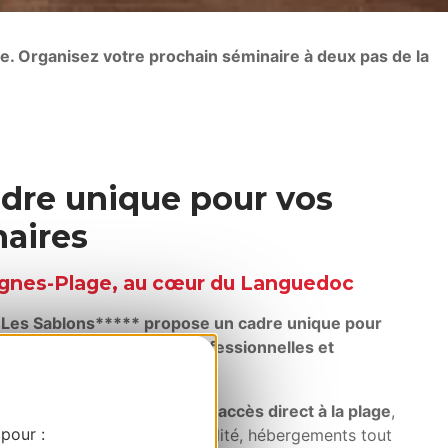
nte. Organisez votre prochain séminaire à deux pas de la
dre unique pour vos
aires
agnes-Plage, au cœur du Languedoc
Les Sablons***** propose un cadre unique pour
vos séminaires, réunions professionnelles et
 d’entreprise
.
ns un
écrin de verdure
avec
accès direct à la plage
,
 pour :
e allie infrastructure de qualité, hébergements tout