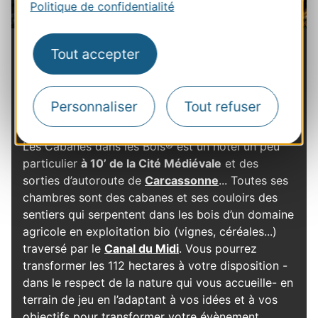
Politique de confidentialité
Les Cabanes dans les Bois
Les Cabanes dans les
Tout accepter
Bois
Personnaliser
Tout refuser
Un hôtel en terrain de jeu
Les Cabanes dans les Bois® est un hôtel un peu
particulier
à 10’ de la Cité Médiévale
et des
sorties d’autoroute de
Carcassonne
... Toutes ses
chambres sont des cabanes et ses couloirs des
sentiers qui serpentent dans les bois d’un domaine
agricole en exploitation bio (vignes, céréales...)
traversé par le
Canal du Midi
. Vous pourrez
transformer les 112 hectares à votre disposition -
dans le respect de la nature qui vous accueille- en
terrain de jeu en l’adaptant à vos idées et à vos
objectifs pour transformer votre évènement