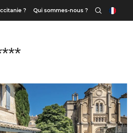
ccitanie ?
Qui sommes-nous ?
fr
***