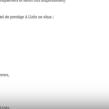
uniquement et selon nos disponibilités)
el de prestige à Uzès se situe :
ennes,
-Uzès.