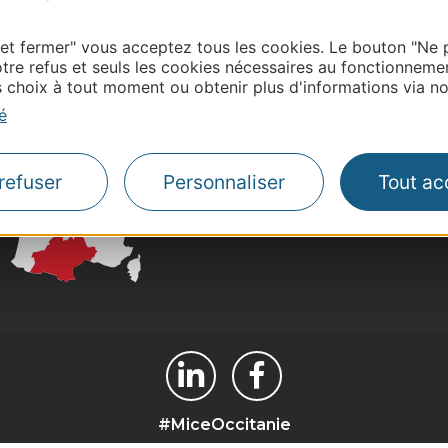
 et fermer" vous acceptez tous les cookies. Le bouton "Ne 
| Map data ©
Leaflet
OpenStreetMap contributors
tre refus et seuls les cookies nécessaires au fonctionneme
choix à tout moment ou obtenir plus d'informations via not
é
Pros
refuser
Personnaliser
Tout ac
Presse et influence
Grand public
#MiceOccitanie