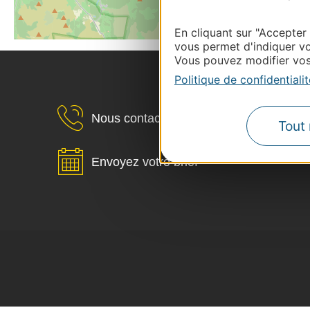
En cliquant sur "Accepter
vous permet d'indiquer vo
Vous pouvez modifier vos 
Politique de confidentialit
Nous contacter
Tout 
Envoyez votre brief