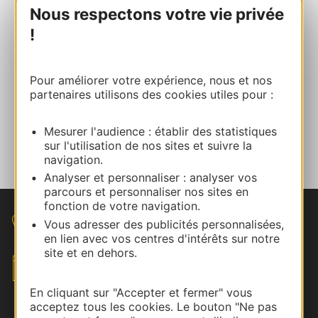
Site internet
Nous respectons votre vie privée
!
Contact commercial
Isabelle HUSSER
Pour améliorer votre expérience, nous et nos
partenaires utilisons des cookies utiles pour :
E-mail
Mesurer l'audience : établir des statistiques
Parlez-nous de votre évènement
sur l'utilisation de nos sites et suivre la
navigation.
Analyser et personnaliser : analyser vos
parcours et personnaliser nos sites en
fonction de votre navigation.
Vous adresser des publicités personnalisées,
Nous contacter
en lien avec vos centres d'intérêts sur notre
site et en dehors.
Envoyez votre brief
En cliquant sur "Accepter et fermer" vous
acceptez tous les cookies. Le bouton "Ne pas