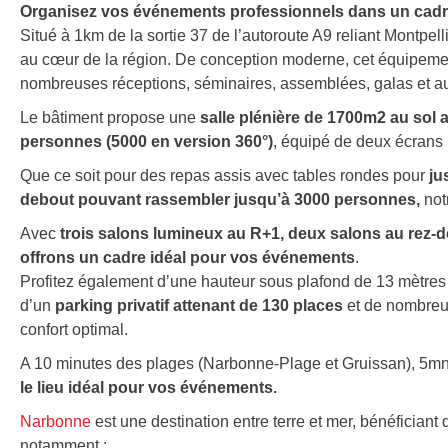
Organisez vos événements professionnels dans un cadre
Situé à 1km de la sortie 37 de l’autoroute A9 reliant Montpel
au cœur de la région. De conception moderne, cet équipement o
nombreuses réceptions, séminaires, assemblées, galas et au
Le bâtiment propose une
salle plénière de 1700m2 au sol 
personnes (5000 en version 360°)
, équipé de deux écran
Que ce soit pour des repas assis avec tables rondes pour
ju
debout pouvant rassembler jusqu’à 3000 personnes,
not
Avec
trois salons lumineux au R+1, deux salons au rez-d
offrons un cadre idéal pour vos événements
.
Profitez également d’une hauteur sous plafond de 13 mètres 
d’un
parking privatif attenant de 130 places
et de nombreus
confort optimal.
A 10 minutes des plages (Narbonne-Plage et Gruissan), 5mn 
le lieu idéal pour vos événements.
Narbonne
est une destination entre terre et mer, bénéficiant 
notamment :