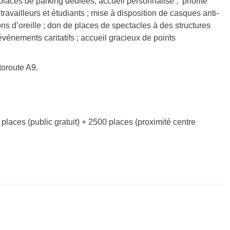
places de parking dédiées, accueil personnalisé ; priorité
availleurs et étudiants ; mise à disposition de casques anti-
hons d’oreille ; don de places de spectacles à des structures
événements caritatifs ; accueil gracieux de points
toroute A9.
 places (public gratuit) + 2500 places (proximité centre