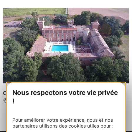
Nous respectons votre vie privée
CHÂTEAU DE TERRIDES
!
LABOURGADE
Pour améliorer votre expérience, nous et nos
...
‹
1
3
4
5
partenaires utilisons des cookies utiles pour :